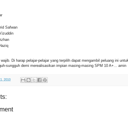
ar
id Safwan
izuddin
Azhan
aziq
wajib. Di harap pelajar-pelajar yang terpilih dapat mengambil peluang ini untu
gguh-sungguh demi merealisasikan impian masing-masing SPM 10 A+... amin
1, 2010
ts:
ment