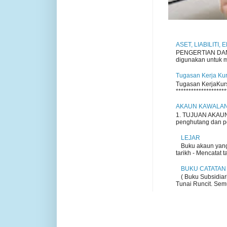
ASET, LIABILITI,
PENGERTIAN DAN P
digunakan untuk me
Tugasan Kerja Ku
Tugasan KerjaKursu
********************
AKAUN KAWALA
1. TUJUAN AKAUN 
penghutang dan pem
LEJAR
Buku akaun yang
tarikh - Mencatat t
BUKU CATATAN
( Buku Subsidiar
Tunai Runcit. Semu