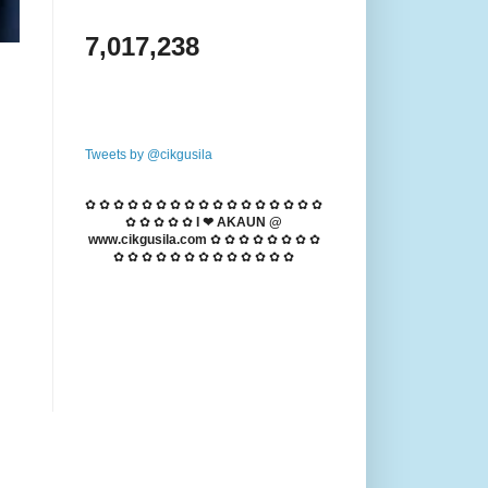
7,017,238
Tweets by @cikgusila
✿ ✿ ✿ ✿ ✿ ✿ ✿ ✿ ✿ ✿ ✿ ✿ ✿ ✿ ✿ ✿ ✿
✿ ✿ ✿ ✿ ✿
I ❤ AKAUN @
www.cikgusila.com
✿ ✿ ✿ ✿ ✿ ✿ ✿ ✿
✿ ✿ ✿ ✿ ✿ ✿ ✿ ✿ ✿ ✿ ✿ ✿ ✿