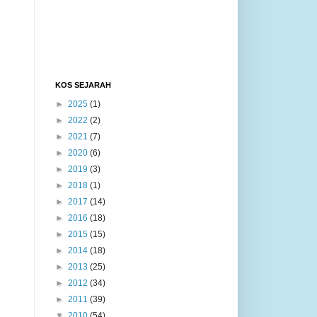
KOS SEJARAH
►
2025
(1)
►
2022
(2)
►
2021
(7)
►
2020
(6)
►
2019
(3)
►
2018
(1)
►
2017
(14)
►
2016
(18)
►
2015
(15)
►
2014
(18)
►
2013
(25)
►
2012
(34)
►
2011
(39)
▼
2010
(54)