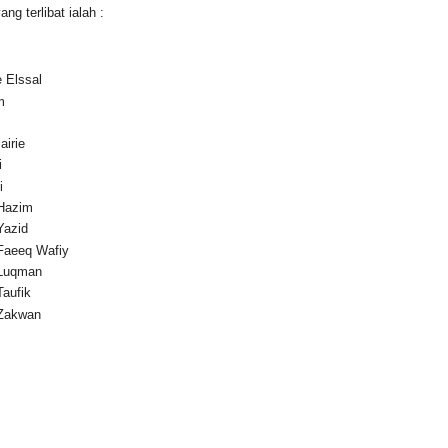
ang terlibat ialah :
 Elssal
m
irie
i
i
Hazim
azid
aeeq Wafiy
Luqman
aufik
Zakwan
m