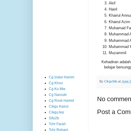
Akif
Hairil
Khairul Annu
Khairul Azim
Muhamad Far
Muhammad A'
Muhammad 
Muhammad H
Muzammil
Kehadiran adalah 
belajar bersun
Cg Izatul Hanim
By
CikguSila
at
June 2
Cg Khoo
Cg Ku Mie
Cg Narzuki
No commen
Cg Rosli Hamid
Cikgu Kairul
Post a Com
CikguJep
Sifu2b
Tchr Farah
Tchr Rohani