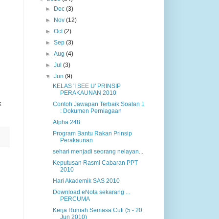
►
Dec
(3)
►
Nov
(12)
►
Oct
(2)
►
Sep
(3)
►
Aug
(4)
►
Jul
(3)
▼
Jun
(9)
KELAS 'I SEE U' PRINSIP
PERAKAUNAN 2010
k
Contoh Jawapan Terbaik Soalan 1
: Dokumen Perniagaan
Alpha 248
Program Bantu Rakan Prinsip
Perakaunan
sehari menjadi seorang nelayan...
Keputusan Rasmi Cabaran PPT
2010
Hari Akademik SAS 2010
Download eNota sekarang ...
PERCUMA
Kerja Rumah Semasa Cuti (5 - 20
Jun 2010)