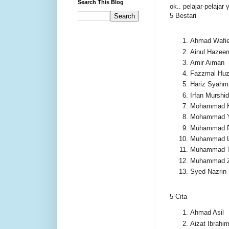
Search This Blog
ok.. pelajar-pelajar y
5 Bestari
Ahmad Wafie
Ainul Hazee
Amir Aiman
Fazzmal Huza
Hariz Syahm
Irfan Murshid
Mohammad 
Mohammad Y
Muhammad F
Muhammad 
Muhammad T
Muhammad 
Syed Nazrin
5 Cita
Ahmad Asil
Aizat Ibrahi