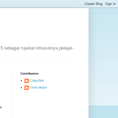
 5 sebagai rujukan khususnya pelajar-
Contributors
CikguSila
i love akaun
a