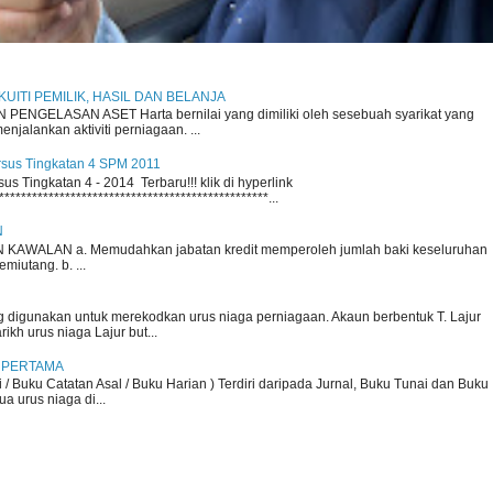
 EKUITI PEMILIK, HASIL DAN BELANJA
ENGELASAN ASET Harta bernilai yang dimiliki oleh sesebuah syarikat yang
njalankan aktiviti perniagaan. ...
rsus Tingkatan 4 SPM 2011
s Tingkatan 4 - 2014 Terbaru!!! klik di hyperlink
*************************************************...
N
KAWALAN a. Memudahkan jabatan kredit memperoleh jumlah baki keseluruhan
iutang. b. ...
 digunakan untuk merekodkan urus niaga perniagaan. Akaun berbentuk T. Lajur
arikh urus niaga Lajur but...
 PERTAMA
i / Buku Catatan Asal / Buku Harian ) Terdiri daripada Jurnal, Buku Tunai dan Buku
a urus niaga di...