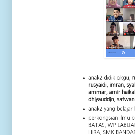
anak2 didik cikgu,
n
rusyaidi, imran, sya
ammar, amir haikal, 
dhiyauddin, safwan
anak2 yang belajar
perkongsian ilmu 
BATAS, WP LABUAN
HIRA, SMK BANDA