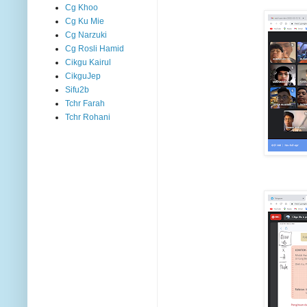
Cg Khoo
Cg Ku Mie
Cg Narzuki
Cg Rosli Hamid
Cikgu Kairul
CikguJep
Sifu2b
Tchr Farah
Tchr Rohani