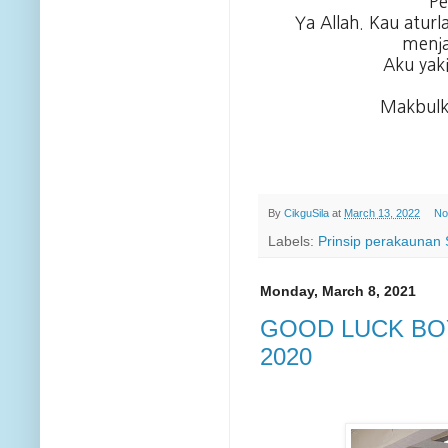
Pe
Ya Allah. Kau aturl
menj
Aku yak
Makbulka
By
CikguSila
at
March 13, 2022
No
Labels:
Prinsip perakaunan
Monday, March 8, 2021
GOOD LUCK BO
2020