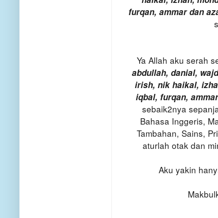
furqan, ammar dan az
Ya Allah aku serah se
abdullah, danial, waj
irish, nik haikal, iz
iqbal, furqan, amma
sebaik2nya sepanj
Bahasa Inggeris, Ma
Tambahan, Sains, Pri
aturlah otak dan m
Aku yakin hanya
Makbulk