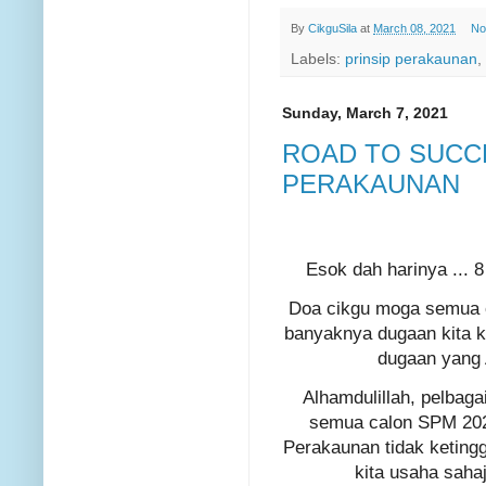
By
CikguSila
at
March 08, 2021
No
Labels:
prinsip perakaunan
,
Sunday, March 7, 2021
ROAD TO SUCCE
PERAKAUNAN
Esok dah harinya ... 8
Doa cikgu moga semua c
banyaknya dugaan kita ka
dugaan yang 
Alhamdulillah, pelbaga
semua calon SPM 2020 
Perakaunan tidak ketingga
kita usaha saha