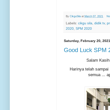
By
CikguSila
at
March 07, 2021
No
Labels:
cikgu sila
,
didik tv
,
p
2020
,
SPM 2020
Saturday, February 20, 202
Good Luck SPM 
Salam Kasih 
Harinya telah sampai
semua ... a