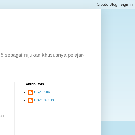
 5 sebagai rujukan khususnya pelajar-
Contributors
CikguSila
i love akaun
au