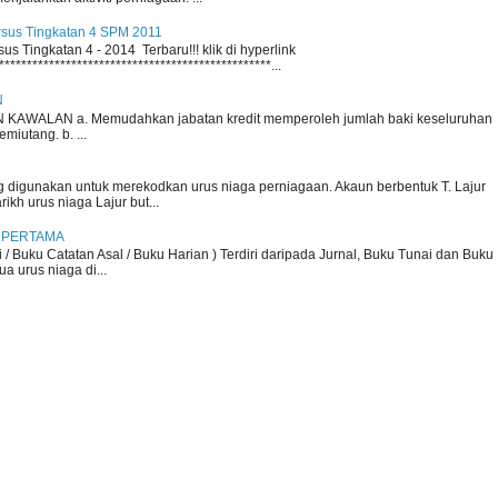
rsus Tingkatan 4 SPM 2011
s Tingkatan 4 - 2014 Terbaru!!! klik di hyperlink
*************************************************...
N
KAWALAN a. Memudahkan jabatan kredit memperoleh jumlah baki keseluruhan
iutang. b. ...
 digunakan untuk merekodkan urus niaga perniagaan. Akaun berbentuk T. Lajur
arikh urus niaga Lajur but...
 PERTAMA
i / Buku Catatan Asal / Buku Harian ) Terdiri daripada Jurnal, Buku Tunai dan Buku
a urus niaga di...