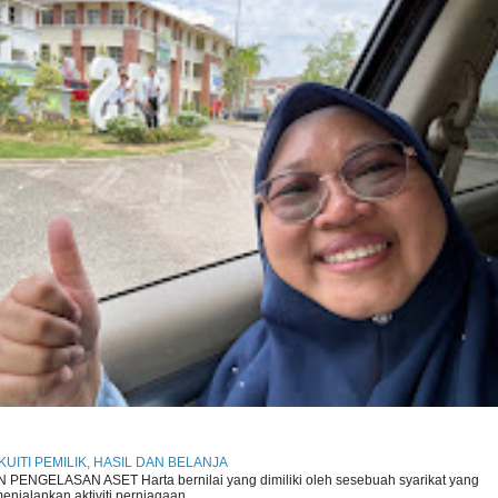
 EKUITI PEMILIK, HASIL DAN BELANJA
ENGELASAN ASET Harta bernilai yang dimiliki oleh sesebuah syarikat yang
njalankan aktiviti perniagaan. ...