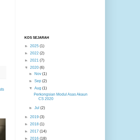
KOS SEJARAH
►
2025
(1)
►
2022
(2)
►
2021
(7)
▼
2020
(6)
►
Nov
(1)
►
Sep
(2)
▼
Aug
(1)
sts
Perkongsian Modul Asas Akaun
CS 2020
►
Jul
(2)
►
2019
(3)
►
2018
(1)
►
2017
(14)
►
2016
(18)