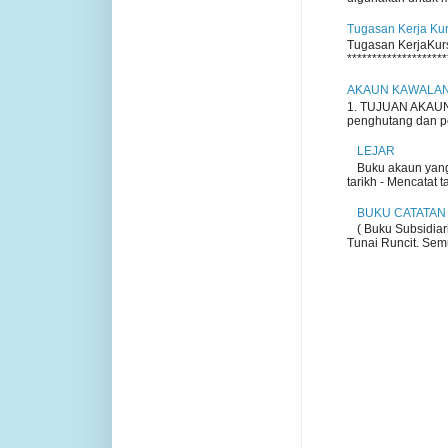
Tugasan Kerja Ku
Tugasan KerjaKursu
********************
AKAUN KAWALA
1. TUJUAN AKAUN 
penghutang dan pem
LEJAR
Buku akaun yang
tarikh - Mencatat t
BUKU CATATAN
( Buku Subsidiar
Tunai Runcit. Semu