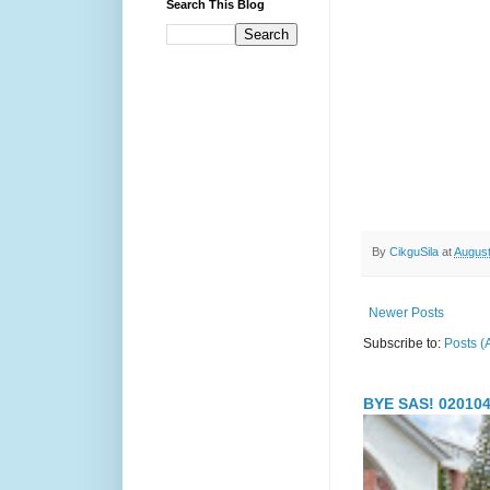
Search This Blog
By
CikguSila
at
August
Newer Posts
Subscribe to:
Posts (
BYE SAS! 020104