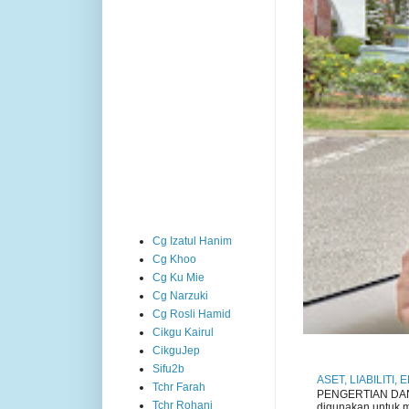
Cg Izatul Hanim
Cg Khoo
Cg Ku Mie
Cg Narzuki
Cg Rosli Hamid
Cikgu Kairul
CikguJep
Sifu2b
ASET, LIABILITI,
Tchr Farah
PENGERTIAN DAN P
Tchr Rohani
digunakan untuk me