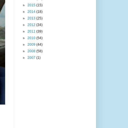
►
2015
(15)
►
2014
(18)
►
2013
(25)
►
2012
(34)
►
2011
(39)
►
2010
(54)
►
2009
(44)
►
2008
(58)
►
2007
(1)