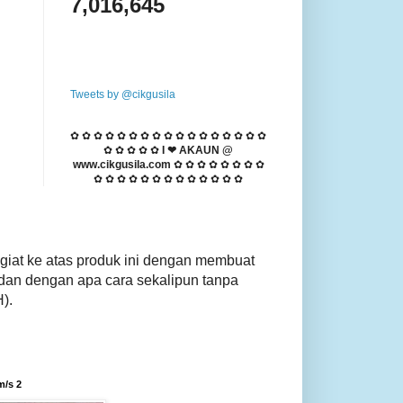
7,016,645
Tweets by @cikgusila
✿ ✿ ✿ ✿ ✿ ✿ ✿ ✿ ✿ ✿ ✿ ✿ ✿ ✿ ✿ ✿ ✿
✿ ✿ ✿ ✿ ✿
I ❤ AKAUN @
www.cikgusila.com
✿ ✿ ✿ ✿ ✿ ✿ ✿ ✿
✿ ✿ ✿ ✿ ✿ ✿ ✿ ✿ ✿ ✿ ✿ ✿ ✿
giat ke atas produk ini dengan membuat
dan dengan apa cara sekalipun tanpa
).
m/s 2