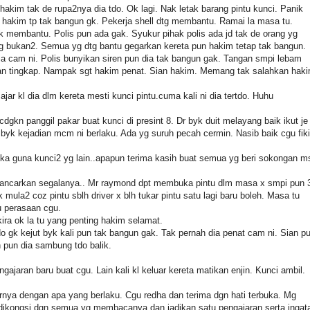
 hakim tak de rupa2nya dia tdo. Ok lagi. Nak letak barang pintu kunci. Panik
 hakim tp tak bangun gk. Pekerja shell dtg membantu. Ramai la masa tu.
 membantu. Polis pun ada gak. Syukur pihak polis ada jd tak de orang yg
ng bukan2. Semua yg dtg bantu gegarkan kereta pun hakim tetap tak bangun.
ia cam ni. Polis bunyikan siren pun dia tak bangun gak. Tangan smpi lebam
n tingkap. Nampak sgt hakim penat. Sian hakim. Memang tak salahkan hak
jar kl dia dlm kereta mesti kunci pintu.cuma kali ni dia tertdo. Huhu
cdgkn panggil pakar buat kunci di presint 8. Dr byk duit melayang baik ikut je
byk kejadian mcm ni berlaku. Ada yg suruh pecah cermin. Nasib baik cgu fiki
ka guna kunci2 yg lain..apapun terima kasih buat semua yg beri sokongan m
h lancarkan segalanya.. Mr raymond dpt membuka pintu dlm masa x smpi pun 
 mula2 coz pintu sblh driver x blh tukar pintu satu lagi baru boleh. Masa tu
u perasaan cgu.
ira ok la tu yang penting hakim selamat.
o gk kejut byk kali pun tak bangun gak. Tak pernah dia penat cam ni. Sian p
 pun dia sambung tdo balik.
ajaran baru buat cgu. Lain kali kl keluar kereta matikan enjin. Kunci ambil.
nya dengan apa yang berlaku. Cgu redha dan terima dgn hati terbuka. Mg
 dikongsi dgn semua yg membacanya dan jadikan satu pengajaran serta ingat