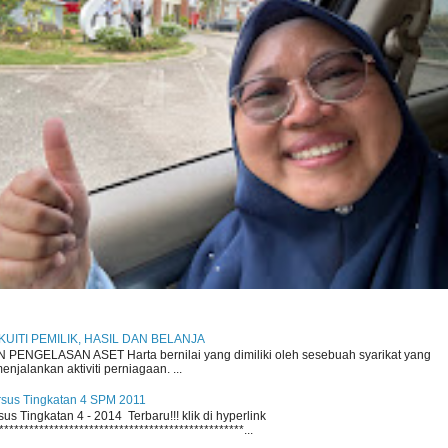
 EKUITI PEMILIK, HASIL DAN BELANJA
ENGELASAN ASET Harta bernilai yang dimiliki oleh sesebuah syarikat yang
njalankan aktiviti perniagaan. ...
rsus Tingkatan 4 SPM 2011
s Tingkatan 4 - 2014 Terbaru!!! klik di hyperlink
*************************************************...