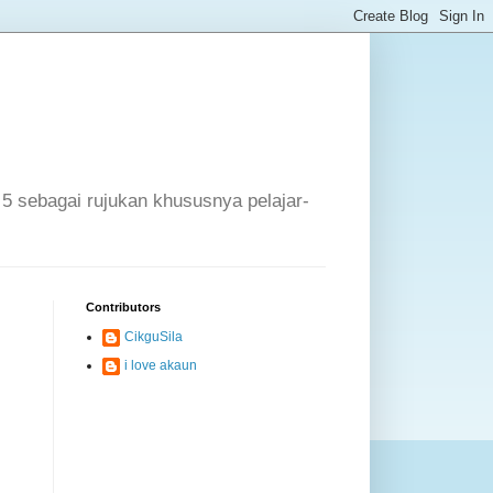
 5 sebagai rujukan khususnya pelajar-
Contributors
CikguSila
i love akaun
.