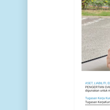
ASET, LIABILITI,
PENGERTIAN DAN P
digunakan untuk me
Tugasan Kerja Ku
Tugasan KerjaKursu
********************