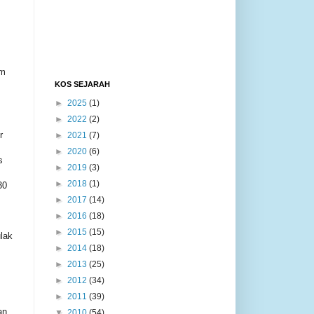
im
KOS SEJARAH
►
2025
(1)
►
2022
(2)
r
►
2021
(7)
►
2020
(6)
s
►
2019
(3)
►
2018
(1)
30
►
2017
(14)
►
2016
(18)
►
2015
(15)
ulak
►
2014
(18)
►
2013
(25)
►
2012
(34)
►
2011
(39)
an
▼
2010
(54)