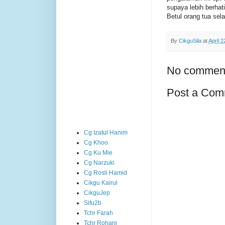
supaya lebih berha
Betul orang tua sel
By
CikguSila
at
April 2
No commen
Post a Com
Cg Izatul Hanim
Cg Khoo
Cg Ku Mie
Cg Narzuki
Cg Rosli Hamid
Cikgu Kairul
CikguJep
Sifu2b
Tchr Farah
Tchr Rohani