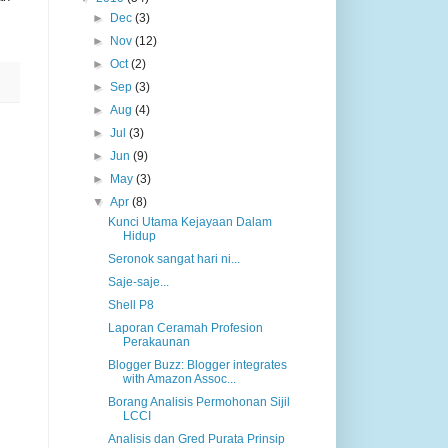
►
Dec
(3)
►
Nov
(12)
►
Oct
(2)
►
Sep
(3)
►
Aug
(4)
►
Jul
(3)
►
Jun
(9)
►
May
(3)
▼
Apr
(8)
Kunci Utama Kejayaan Dalam
Hidup
Seronok sangat hari ni...
Saje-saje...
Shell P8
Laporan Ceramah Profesion
Perakaunan
Blogger Buzz: Blogger integrates
with Amazon Assoc...
Borang Analisis Permohonan Sijil
LCCI
Analisis dan Gred Purata Prinsip