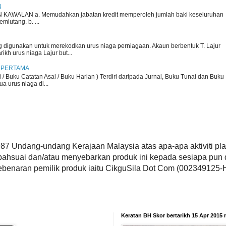
N
KAWALAN a. Memudahkan jabatan kredit memperoleh jumlah baki keseluruhan
iutang. b. ...
 digunakan untuk merekodkan urus niaga perniagaan. Akaun berbentuk T. Lajur
arikh urus niaga Lajur but...
 PERTAMA
i / Buku Catatan Asal / Buku Harian ) Terdiri daripada Jurnal, Buku Tunai dan Buku
a urus niaga di...
987 Undang-undang Kerajaan Malaysia atas apa-apa aktiviti pla
bahsuai dan/atau menyebarkan produk ini kepada sesiapa pun 
ebenaran pemilik produk iaitu CikguSila Dot Com (002349125-H
Keratan BH Skor bertarikh 15 Apr 2015 