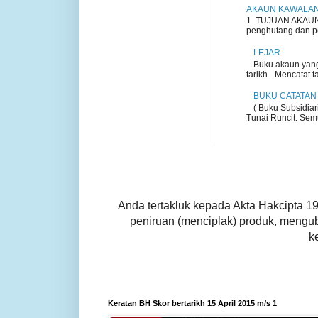
AKAUN KAWALA
1. TUJUAN AKAUN 
penghutang dan pem
LEJAR
Buku akaun yang
tarikh - Mencatat t
BUKU CATATAN
( Buku Subsidiar
Tunai Runcit. Semu
Anda tertakluk kepada Akta Hakcipta 1
peniruan (menciplak) produk, mengu
k
Keratan BH Skor bertarikh 15 April 2015 m/s 1