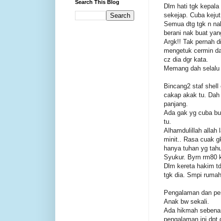
Search This Blog
Dlm hati tgk kepala
sekejap. Cuba kejut
Semua dtg tgk n nak
berani nak buat ya
Argk!! Tak pernah d
mengetuk cermin da
cz dia dgr kata.
Memang dah selalu a
Bincang2 staf shell 
cakap akak tu. Dah 
panjang.
Ada gak yg cuba bu
tu.
Alhamdulillah alla
minit.. Rasa cuak gk
hanya tuhan yg tah
Syukur. Byrn rm80 k
Dlm kereta hakim td
tgk dia. Smpi rumah
Pengalaman dan peng
Anak bw sekali.
Ada hikmah sebenar
pengalaman ini dpt