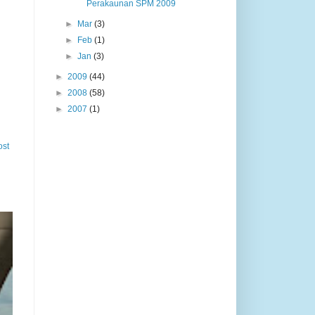
Perakaunan SPM 2009
►
Mar
(3)
►
Feb
(1)
►
Jan
(3)
►
2009
(44)
►
2008
(58)
►
2007
(1)
ost