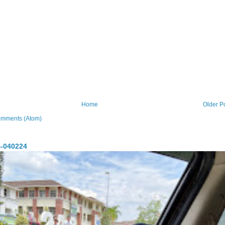
Home
Older P
omments (Atom)
-040224