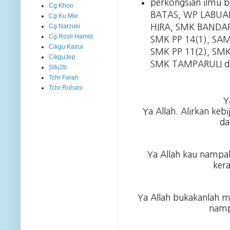
perkongsian ilmu 
Cg Khoo
BATAS, WP LABUAN
Cg Ku Mie
HIRA, SMK BANDA
Cg Narzuki
Cg Rosli Hamid
SMK PP 14(1), SA
Cikgu Kairul
SMK PP 11(2), S
CikguJep
SMK TAMPARULI d
Sifu2b
Tchr Farah
Tchr Rohani
Y
Ya Allah. Alirkan ke
da
Ya Allah kau nampa
ker
Ya Allah bukakanlah m
namp