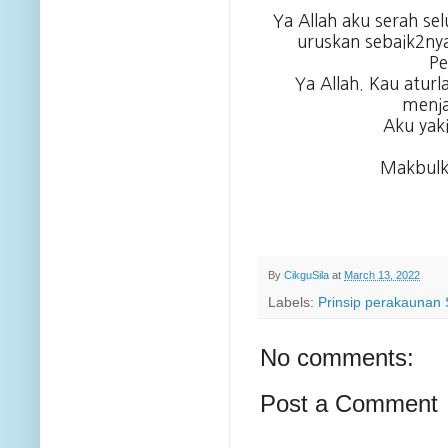
Ya Allah aku serah s
uruskan sebaik2ny
Pe
Ya Allah. Kau aturl
menj
Aku yak
Makbulka
By
CikguSila
at
March 13, 2022
Labels:
Prinsip perakaunan
No comments:
Post a Comment