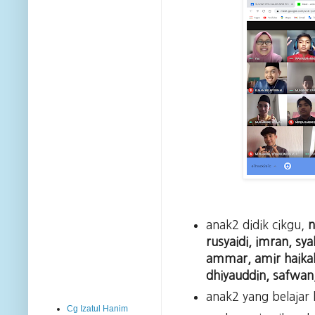
anak2 didik cikgu,
n
rusyaidi, imran, sya
ammar, amir haikal, 
dhiyauddin, safwan
anak2 yang belajar
Cg Izatul Hanim