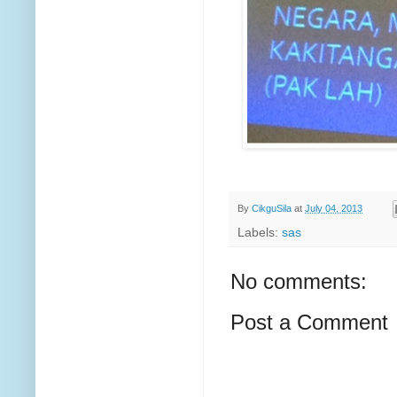
By
CikguSila
at
July 04, 2013
Labels:
sas
No comments:
Post a Comment