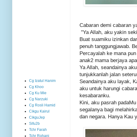
Cabaran demi cabaran ya
"Ya Allah, aku yakin sek
Buat suamiku izinkan da
penuh tanggungjawab. B
Percayalah ke mana pun
anak2 mama berjaya apa
Ya Allah, seandainya aku
tunjukkanlah jalan seter
Seandainya aku layak, Ka
Cg Izatul Hanim
Cg Khoo
aku untuk harungi cabar
Cg Ku Mie
kesabaranku.
Cg Narzuki
Kini, aku pasrah padaMu 
Cg Rosli Hamid
segalanya bagi melahirk
Cikgu Kairul
dan negara. Hanya Kau ya
CikguJep
Sifu2b
Tchr Farah
Tchr Rohani