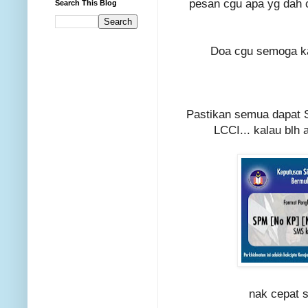
pesan cgu apa yg dah c
Search This Blog
Doa cgu semoga ka
Pastikan semua dapat S
LCCI... kalau blh a
nak cepat s