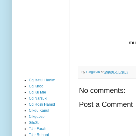
mul
By
CikguSila
at
March 20, 2013
Cg Izatul Hanim
Cg Khoo
No comments:
Cg Ku Mie
Cg Narzuki
Post a Comment
Cg Rosli Hamid
Cikgu Kairul
CikguJep
Sifu2b
Tchr Farah
Tchr Rohani