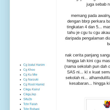
juga sebab na
memang pada awalny
dengan bbrp perkara ba
tingkatan 4 dan 5... ma
tahu je cgu tu cgu aka
daripada pengalaman dia
b
nak cerita panjang sanga
hingga lah kini cgu ma
Cg Izatul Hanim
(nama sekolah pun dah d
Cg Khoo
SAS ni... kl x kuat se
Cg Ku Mie
sekolah ni... alhamduli
Cg Narzuki
kesabaran... hingga ki
Cg Rosli Hamid
Cikgu Kairul
CikguJep
Sifu2b
Tchr Farah
Tchr Rohani