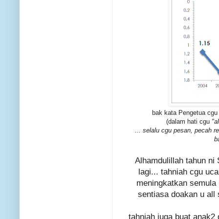
bak kata Pengetua cgu ..
(dalam hati cgu
"a
... selalu cgu pesan, pecah r
b
Alhamdulillah tahun n
lagi... tahniah cgu u
meningkatkan semula G
sentiasa doakan u all
tahniah juga buat anak2 