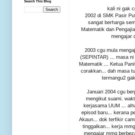
Search This Blog
kali ni gak 
2002 di SMK Pasir Put
sangat berharga sem
Matematik dan Pengajian
mengajar d
2003 cgu mula mengaj
(SEPINTAR) ... masa ni 
Matematik ... Ketua Panit
corakkan... dah masa tu x
termangu2 gak
Januari 2004 cgu ber
mengikut suami. wakt
kerjasama UUM ... alha
episod baru... kerana p
Akaun... dok terfikir ca
tinggalkan... kerja mmg
mengajar mmg berbeza.