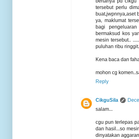
bertanya pd cikgu n
tersebut perlu dim
buat,jwpnnya,aset 
ya, maklumat ter
bagi pengeluaran 
bermaksud kos yan
mesin tersebut.. ...
puluhan ribu ringgit
Kena baca dan faha
mohon cg komen..
Reply
CikguSila
Dece
salam...
cgu pun terlepas p
dan hasil...so mes
dinyatakan aggaran