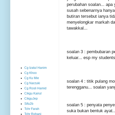
perubahan soalan... apa 
susah sebenarnya hanyala
butiran tersebut ianya ti
menyelongkar markah dari
tawakkal...
soalan 3 : pembubaran pe
keluar... esp my student
Cg Izatul Hanim
Cg Khoo
Cg Ku Mie
soalan 4 : titik pulang mo
Cg Narzuki
terengganu... soalan yang
Cg Rosli Hamid
Cikgu Kairul
CikguJep
Sifu2b
soalan 5 : penyata penyes
Tchr Farah
suka bukan bentuk ayat..
Tchr Rohani