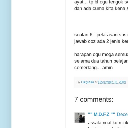
ayat... tp bl cgu tengok 
dah ada cuma kita kena 
soalan 6 : pelarasan susu
jawab coz ada 2 jenis ken
harapan cgu moga semua
selama dua tahun belajar
cemerlang... amin
By
CikguSila
at
December 02, 2009
7 comments:
"" M.D.F.Z ""
Decem
assalamualikum cikg