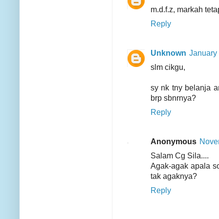
m.d.f.z, markah tet
Reply
Unknown
January 
slm cikgu,
sy nk tny belanja
brp sbnrnya?
Reply
Anonymous
Novem
Salam Cg Sila....
Agak-agak apala s
tak agaknya?
Reply