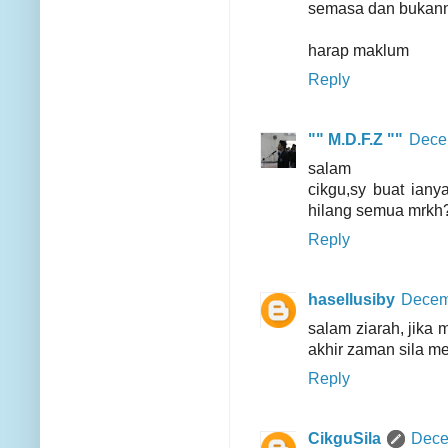
semasa dan bukanny
harap maklum
Reply
"" M.D.F.Z ""
Decem
salam
cikgu,sy buat iany
hilang semua mrkh?
Reply
hasellusiby
Decemb
salam ziarah, jika
akhir zaman sila 
Reply
CikguSila
Dece