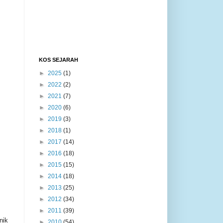
KOS SEJARAH
►
2025
(1)
►
2022
(2)
►
2021
(7)
►
2020
(6)
►
2019
(3)
►
2018
(1)
►
2017
(14)
►
2016
(18)
►
2015
(15)
►
2014
(18)
►
2013
(25)
►
2012
(34)
►
2011
(39)
nik
►
2010
(54)