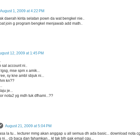
August 1, 2009 at 4:22 PM
ak daerah kinta selatan pown da wat bengkel nie..
dpat join g program bengkel menjawab add math..
ugust 12, 2009 at 1:45 PM
.
 sal account ni..
 lgsg, mse spm x amik...
ee, sy kne ambl sbjuk ni...
phm kn??
..
laju je...
x or nota2 yg mdh tuk dfhami...??
August 21, 2009 at 5:04 PM
sa la tu... lecturer mmg akan anggap u all semua dh ada basic... download nota cg
 ni... cb baca dan fahamkan... kl tak blh gak email cgu...