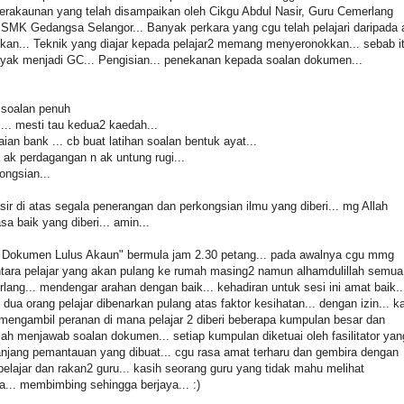
erakaunan yang telah disampaikan oleh Cikgu Abdul Nasir, Guru Cemerlang
 SMK Gedangsa Selangor... Banyak perkara yang cgu telah pelajari daripada 
kan... Teknik yang diajar kepada pelajar2 memang menyeronokkan... sebab i
ayak menjadi GC... Pengisian... penekanan kepada soalan dokumen...
.
 soalan penuh
l... mesti tau kedua2 kaedah...
ian bank ... cb buat latihan soalan bentuk ayat...
 ak perdagangan n ak untung rugi...
ongsian...
sir di atas segala penerangan dan perkongsian ilmu yang diberi... mg Allah
a baik yang diberi... amin...
 Dokumen Lulus Akaun" bermula jam 2.30 petang... pada awalnya cgu mmg
ara pelajar yang akan pulang ke rumah masing2 namun alhamdulillah semua
rlang... mendengar arahan dengan baik... kehadiran untuk sesi ini amat baik..
dua orang pelajar dibenarkan pulang atas faktor kesihatan... dengan izin... ka
mengambil peranan di mana pelajar 2 diberi beberapa kumpulan besar dan
alah menjawab soalan dokumen... setiap kumpulan diketuai oleh fasilitator yan
epanjang pemantauan yang dibuat... cgu rasa amat terharu dan gembira dengan
elajar dan rakan2 guru... kasih seorang guru yang tidak mahu melihat
a... membimbing sehingga berjaya... :)