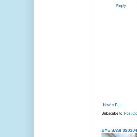
Reply
Newer Post
Subscribe to:
Post C
BYE SAS! 020104