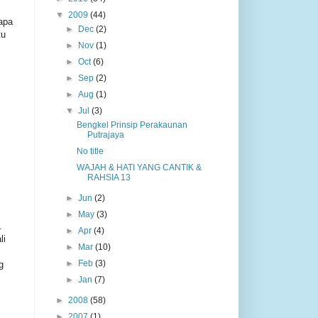
▼
2009
(44)
apa
►
Dec
(2)
tu
►
Nov
(1)
►
Oct
(6)
►
Sep
(2)
►
Aug
(1)
▼
Jul
(3)
Bengkel Prinsip Perakaunan
Putrajaya
No title
WAJAH & HATI YANG CANTIK &
RAHSIA 13
►
Jun
(2)
►
May
(3)
.
►
Apr
(4)
li
►
Mar
(10)
►
Feb
(3)
g
►
Jan
(7)
►
2008
(58)
►
2007
(1)