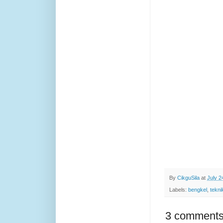
By
CikguSila
at
July 2
Labels:
bengkel
,
tekni
3 comments