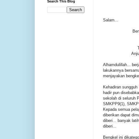
Search This Blog
Salam...
Ben
Anju
Alhamdulillah... be
lakukannya bersama
menjayakan bengkel 
Kehadiran sungguh 
hadir pun disebabkan
sekolah di seluruh
SMKPP9(1), SMKPP
Kepada semua pelaj
diberikan dapat di
diberi... banyak lat
diberi...
Bengkel ini dikateg