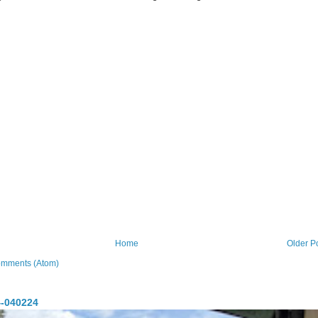
Home
Older P
omments (Atom)
-040224