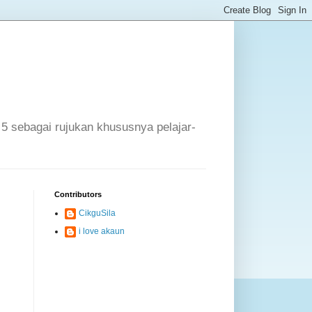
 5 sebagai rujukan khususnya pelajar-
Contributors
CikguSila
i love akaun