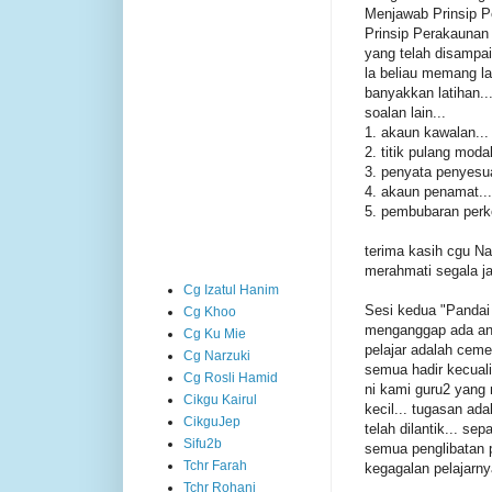
Menjawab Prinsip P
Prinsip Perakaunan
yang telah disampai
la beliau memang l
banyakkan latihan..
soalan lain...
1. akaun kawalan...
2. titik pulang moda
3. penyata penyesua
4. akaun penamat...
5. pembubaran perk
terima kasih cgu Na
merahmati segala jas
Cg Izatul Hanim
Sesi kedua "Pandai
Cg Khoo
menganggap ada ant
Cg Ku Mie
pelajar adalah ceme
Cg Narzuki
semua hadir kecuali 
Cg Rosli Hamid
ni kami guru2 yang 
Cikgu Kairul
kecil... tugasan ad
CikguJep
telah dilantik... s
Sifu2b
semua penglibatan p
Tchr Farah
kegagalan pelajarny
Tchr Rohani