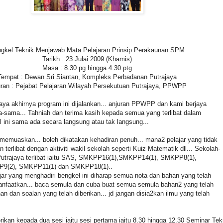
gkel Teknik Menjawab Mata Pelajaran Prinsip Perakaunan SPM
Tarikh : 23 Julai 2009 (Khamis)
Masa : 8.30 pg hingga 4.30 ptg
Tempat : Dewan Sri Siantan, Kompleks Perbadanan Putrajaya
ran : Pejabat Pelajaran Wilayah Persekutuan Putrajaya, PPWPP
rjaya akhirnya program ini dijalankan... anjuran PPWPP dan kami berjaya
-sama... Tahniah dan terima kasih kepada semua yang terlibat dalam
ini sama ada secara langsung atau tak langsung...
memuaskan... boleh dikatakan kehadiran penuh... mana2 pelajar yang tidak
 terlibat dengan aktiviti wakil sekolah seperti Kuiz Matematik dll... Sekolah-
 Putrajaya terlibat iaitu SAS, SMKPP16(1),SMKPP14(1), SMKPP8(1),
9(2), SMKPP11(1) dan SMKPP18(1)..
ar yang menghadiri bengkel ini diharap semua nota dan bahan yang telah
manfaatkan... baca semula dan cuba buat semua semula bahan2 yang telah
ihan dan soalan yang telah diberikan... jd jangan disia2kan ilmu yang telah
orikan kepada dua sesi iaitu sesi pertama iaitu 8.30 hingga 12.30 Seminar Tek