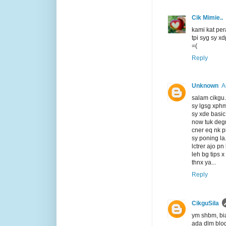
Cik Mimie..
kami kat per
tpi syg sy x
=(
Reply
Unknown
A
salam cikgu.
sy lgsg xphm
sy xde basic
now tuk degr
cner eq nk 
sy poning la.
lctrer ajo pn 
leh bg tips 
thnx ya...
Reply
CikguSila
ym shbm, bia
ada dlm blog