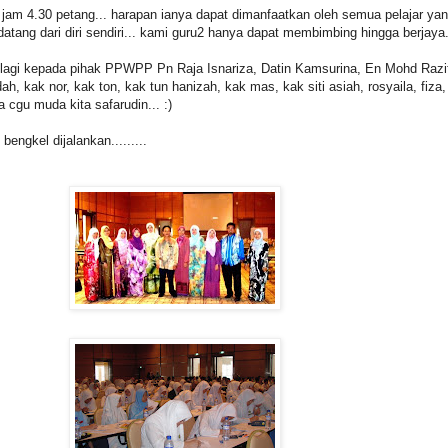
r jam 4.30 petang... harapan ianya dapat dimanfaatkan oleh semua pelajar ya
 datang dari diri sendiri... kami guru2 hanya dapat membimbing hingga berjaya.
 lagi kepada pihak PPWPP Pn Raja Isnariza, Datin Kamsurina, En Mohd Razif
h, kak nor, kak ton, kak tun hanizah, kak mas, kak siti asiah, rosyaila, fiza,
a cgu muda kita safarudin... :)
engkel dijalankan.........