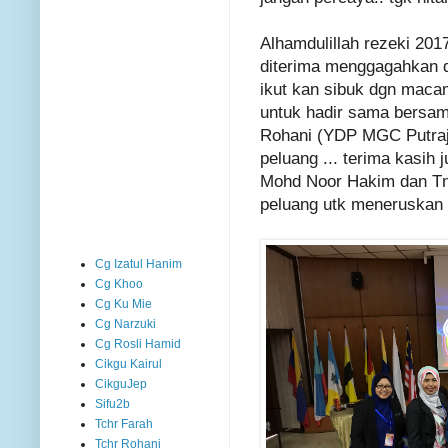
Alhamdulillah rezeki 20
diterima menggagahkan dir
ikut kan sibuk dgn macam
untuk hadir sama bersama
Rohani (YDP MGC Putraja
peluang ... terima kasih 
Mohd Noor Hakim dan Tn
peluang utk meneruskan p
Cg Izatul Hanim
Cg Khoo
Cg Ku Mie
Cg Narzuki
Cg Rosli Hamid
Cikgu Kairul
CikguJep
Sifu2b
Tchr Farah
Tchr Rohani