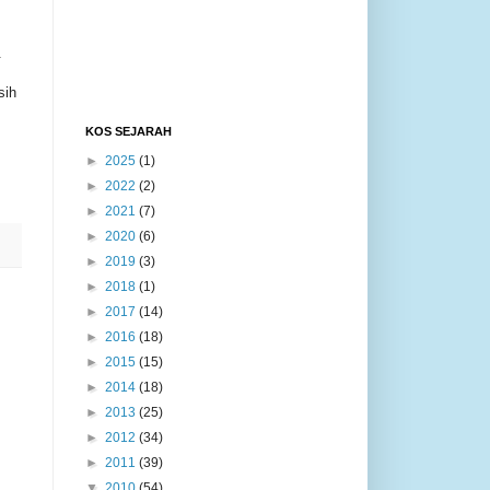
.
sih
KOS SEJARAH
►
2025
(1)
►
2022
(2)
►
2021
(7)
►
2020
(6)
►
2019
(3)
►
2018
(1)
►
2017
(14)
►
2016
(18)
►
2015
(15)
►
2014
(18)
►
2013
(25)
►
2012
(34)
►
2011
(39)
▼
2010
(54)