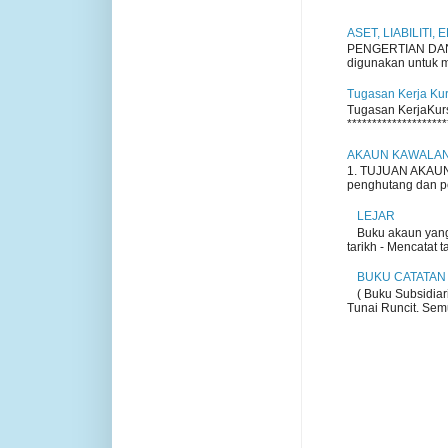
ASET, LIABILITI,
PENGERTIAN DAN P
digunakan untuk me
Tugasan Kerja Ku
Tugasan KerjaKursu
********************
AKAUN KAWALA
1. TUJUAN AKAUN 
penghutang dan pem
LEJAR
Buku akaun yang
tarikh - Mencatat t
BUKU CATATAN
( Buku Subsidiar
Tunai Runcit. Semu