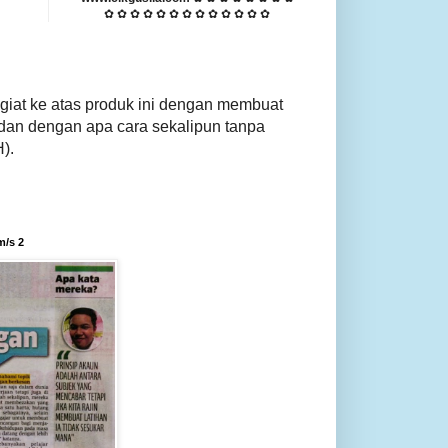
✿ ✿ ✿ ✿ ✿ ✿ ✿ ✿ ✿ ✿ ✿ ✿ ✿
giat ke atas produk ini dengan membuat
dan dengan apa cara sekalipun tanpa
).
m/s 2