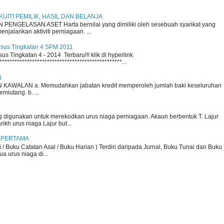
 EKUITI PEMILIK, HASIL DAN BELANJA
ENGELASAN ASET Harta bernilai yang dimiliki oleh sesebuah syarikat yang
njalankan aktiviti perniagaan. ...
rsus Tingkatan 4 SPM 2011
s Tingkatan 4 - 2014 Terbaru!!! klik di hyperlink
*************************************************...
N
KAWALAN a. Memudahkan jabatan kredit memperoleh jumlah baki keseluruhan
iutang. b. ...
 digunakan untuk merekodkan urus niaga perniagaan. Akaun berbentuk T. Lajur
arikh urus niaga Lajur but...
 PERTAMA
i / Buku Catatan Asal / Buku Harian ) Terdiri daripada Jurnal, Buku Tunai dan Buku
a urus niaga di...