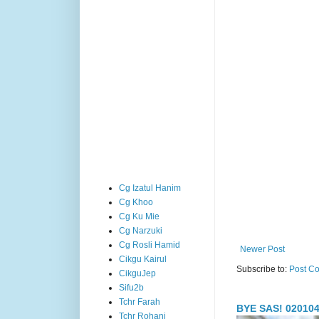
Cg Izatul Hanim
Cg Khoo
Cg Ku Mie
Cg Narzuki
Cg Rosli Hamid
Newer Post
Cikgu Kairul
Subscribe to:
Post C
CikguJep
Sifu2b
Tchr Farah
BYE SAS! 020104
Tchr Rohani