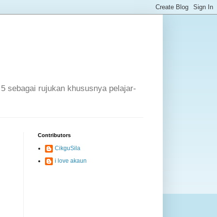
 5 sebagai rujukan khususnya pelajar-
Contributors
CikguSila
i love akaun