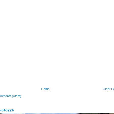
Home
Older P
omments (Atom)
-040224