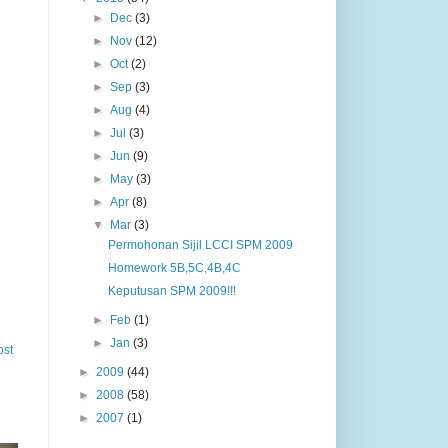
►
Dec
(3)
►
Nov
(12)
►
Oct
(2)
►
Sep
(3)
►
Aug
(4)
►
Jul
(3)
►
Jun
(9)
►
May
(3)
►
Apr
(8)
▼
Mar
(3)
Permohonan Sijil LCCI SPM 2009
Homework 5B,5C,4B,4C
Keputusan SPM 2009!!!
►
Feb
(1)
►
Jan
(3)
ost
►
2009
(44)
►
2008
(58)
►
2007
(1)