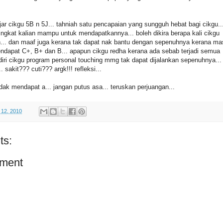
r cikgu 5B n 5J... tahniah satu pencapaian yang sungguh hebat bagi cikgu..
ngkat kalian mampu untuk mendapatkannya... boleh dikira berapa kali cikgu
... dan maaf juga kerana tak dapat nak bantu dengan sepenuhnya kerana ma
endapat C+, B+ dan B... apapun cikgu redha kerana ada sebab terjadi semua
m diri cikgu program personal touching mmg tak dapat dijalankan sepenuhnya...
 sakit??? cuti??? argk!!! refleksi...
dak mendapat a... jangan putus asa... teruskan perjuangan...
 12, 2010
ts:
ment