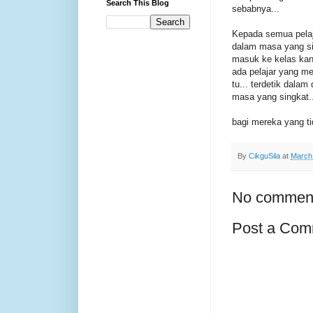
Search This Blog
sebabnya...
Kepada semua pelaja
dalam masa yang si
masuk ke kelas kan
ada pelajar yang m
tu... terdetik dala
masa yang singkat...
bagi mereka yang ti
By
CikguSila
at
March
No commen
Post a Com