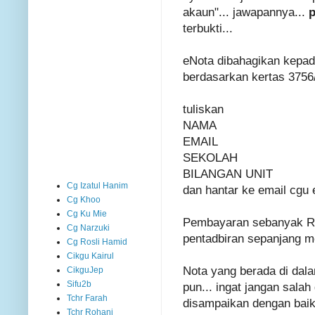
akaun"... jawapannya...
p
terbukti...
eNota dibahagikan kepad
berdasarkan kertas 3756
tuliskan
NAMA
EMAIL
SEKOLAH
BILANGAN UNIT
Cg Izatul Hanim
dan hantar ke email cg
Cg Khoo
Cg Ku Mie
Pembayaran sebanyak RM
Cg Narzuki
pentadbiran sepanjang m
Cg Rosli Hamid
Cikgu Kairul
Nota yang berada di dala
CikguJep
Sifu2b
pun... ingat jangan salah
Tchr Farah
disampaikan dengan baik..
Tchr Rohani