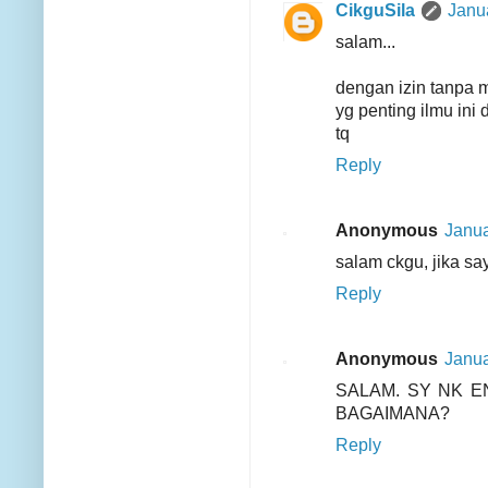
CikguSila
Janu
salam...
dengan izin tanpa 
yg penting ilmu ini
tq
Reply
Anonymous
Janua
salam ckgu, jika s
Reply
Anonymous
Janua
SALAM. SY NK E
BAGAIMANA?
Reply