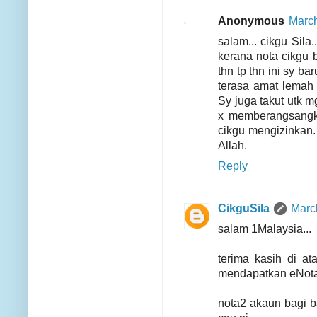
Anonymous
March
salam... cikgu Sila
kerana nota cikgu 
thn tp thn ini sy b
terasa amat lemah
Sy juga takut utk mg
x memberangsangka
cikgu mengizinkan.
Allah.
Reply
CikguSila
Marc
salam 1Malaysia...
terima kasih di a
mendapatkan eNota 
nota2 akaun bagi b