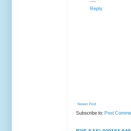
.....
Reply
Newer Post
Subscribe to:
Post Commen
BYE SAS! 020104-040