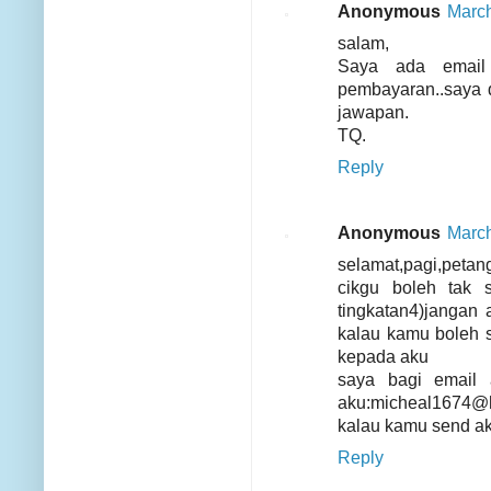
Anonymous
March
salam,
Saya ada email
pembayaran..saya d
jawapan.
TQ.
Reply
Anonymous
March
selamat,pagi,petan
cikgu boleh tak 
tingkatan4)jangan 
kalau kamu boleh s
kepada aku
saya bagi email
aku:micheal1674@
kalau kamu send ak
Reply