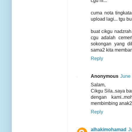
cgu ni...
cuma nota tingkata
upload lagi... tgu bu
buat cikgu nadzrah
cgu adalah cemerl
sokongan yang dib
sama2 kita membantu
Reply
Anonymous
June 
Salam,
Cikgu Sila..saya ba
dengan kami..mo
membimbing anak2 d
Reply
alhakimohamad
J