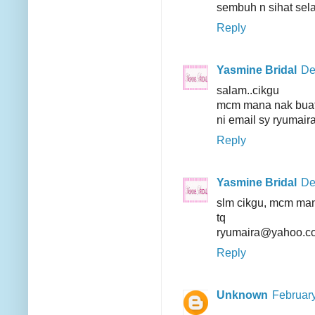
sembuh n sihat sela
Reply
Yasmine Bridal
De
salam..cikgu
mcm mana nak buat
ni email sy ryuma
Reply
Yasmine Bridal
De
slm cikgu, mcm man
tq
ryumaira@yahoo.c
Reply
Unknown
February