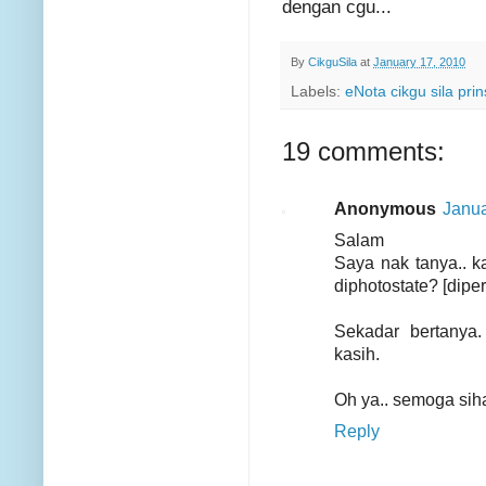
dengan cgu...
By
CikguSila
at
January 17, 2010
Labels:
eNota cikgu sila pr
19 comments:
Anonymous
Janua
Salam
Saya nak tanya.. k
diphotostate? [dipe
Sekadar bertanya.
kasih.
Oh ya.. semoga siha
Reply