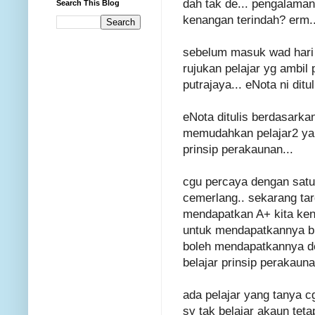
dah tak de... pengalama
Search This Blog
kenangan terindah? erm..
sebelum masuk wad hari 
rujukan pelajar yg ambil
putrajaya... eNota ni ditu
eNota ditulis berdasark
memudahkan pelajar2 ya
prinsip perakaunan...
cgu percaya dengan satu 
cemerlang.. sekarang targ
mendapatkan A+ kita ken
untuk mendapatkannya bu
boleh mendapatkannya de
belajar prinsip perakauna
ada pelajar yang tanya c
sy tak belajar akaun teta