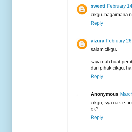
sweett
February 14
cikgu..bagaimana n
Reply
aizura
February 26
salam cikgu.
saya dah buat pemb
dari pihak cikgu. h
Reply
Anonymous
March
cikgu, sya nak e-n
ek?
Reply